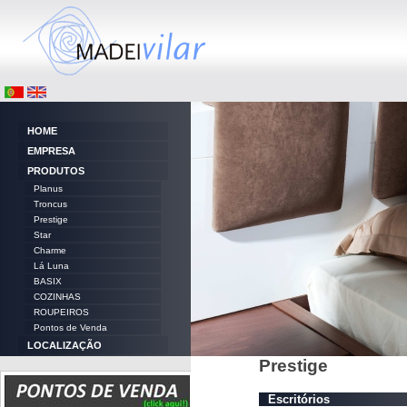
HOME
EMPRESA
PRODUTOS
Planus
Troncus
Prestige
Star
Charme
Lá Luna
BASIX
COZINHAS
ROUPEIROS
Pontos de Venda
LOCALIZAÇÃO
Prestige
CONTACTOS
Escritórios