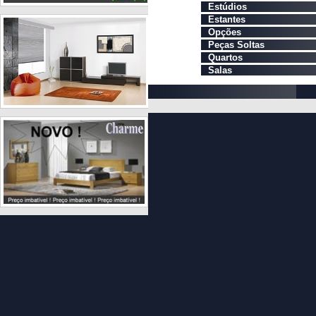
Estúdios
Estantes
Opções
Peças Soltas
Quartos
Salas